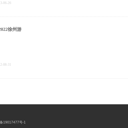
23-06-26
2022徐州游
22-08-31
秋游-登老山国家森林公园
备19017477号-1
21-12-30