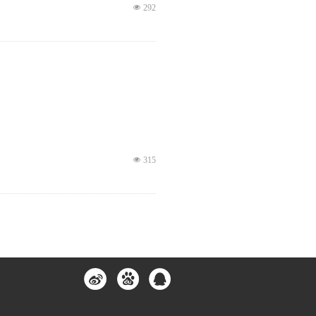
넶
292
넶
315
넶
182